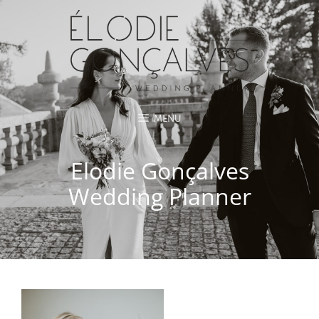
MENU
Elodie Gonçalves
Wedding Planner