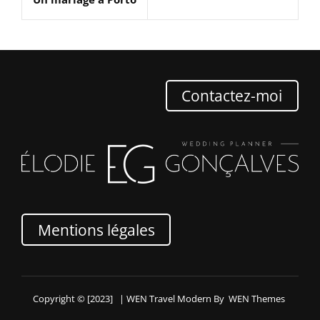
Post
l’article
Contactez-moi
Mentions légales
Copyright © [2023]
|
WEN Travel Modern By
WEN Themes