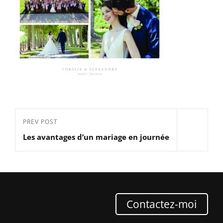
Navigation
Previous
PREV POST
de
Les avantages d’un mariage en journée
Post
l’article
Contactez-moi