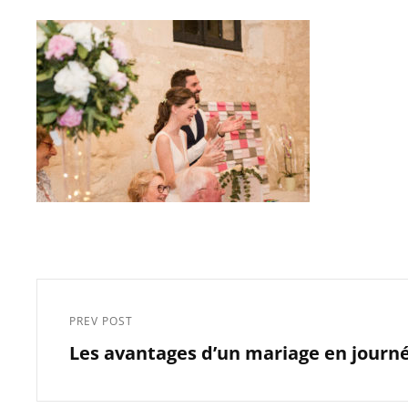
Navigation
de
PREV POST
Previous
l’article
Les avantages d’un mariage en journ
Post