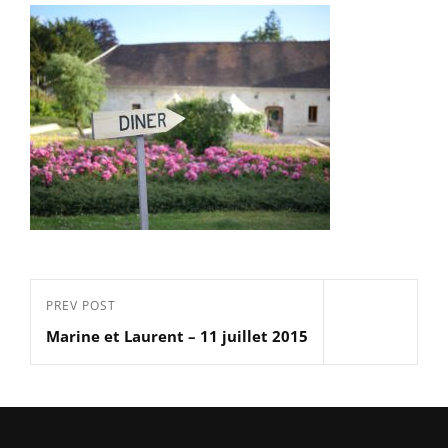
Navigation
Previous
PREV POST
de
Marine et Laurent – 11 juillet 2015
Post
l’article